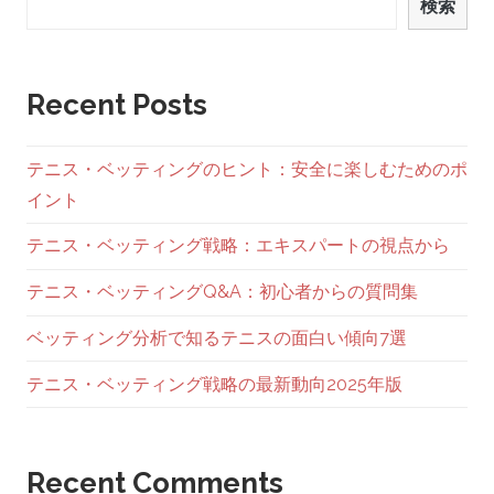
検索
ゲ
ー
Recent Posts
シ
ョ
テニス・ベッティングのヒント：安全に楽しむためのポ
ン
イント
テニス・ベッティング戦略：エキスパートの視点から
テニス・ベッティングQ&A：初心者からの質問集
ベッティング分析で知るテニスの面白い傾向7選
テニス・ベッティング戦略の最新動向2025年版
Recent Comments