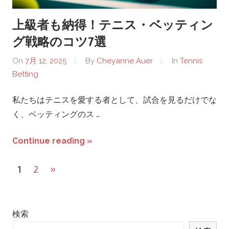
上級者も納得！テニス・ベッティン
グ戦略のコツ7選
On
7月 12, 2025
By
Cheyanne Auer
In
Tennis
Betting
私たちはテニスを愛する者として、試合を見るだけでな
く、ベッティングのス …
Continue reading »
投
Next
1
2
»
稿
Posts
ナ
検索
ビ