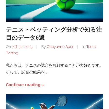
C
o
u
テニス・ベッティング分析で知る注
r
目のデータ6選
On
7月 30, 2025
By
Cheyanne Auer
In
Tennis
t
Betting
.
私たちは、テニスの試合を観戦することが大好きです。
そして、試合の結果を …
j
p
Continue reading »
–