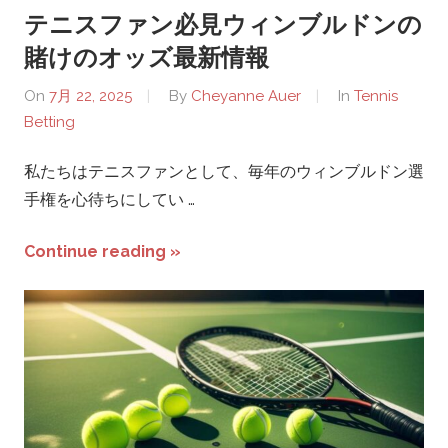
テニスファン必見ウィンブルドンの
賭けのオッズ最新情報
On
7月 22, 2025
By
Cheyanne Auer
In
Tennis
Betting
私たちはテニスファンとして、毎年のウィンブルドン選
手権を心待ちにしてい …
Continue reading »