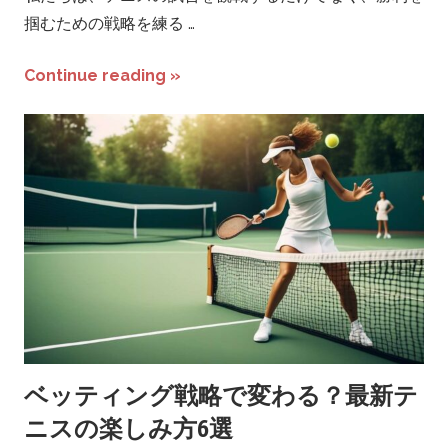
掴むための戦略を練る …
Continue reading »
ベッティング戦略で変わる？最新テ
ニスの楽しみ方6選