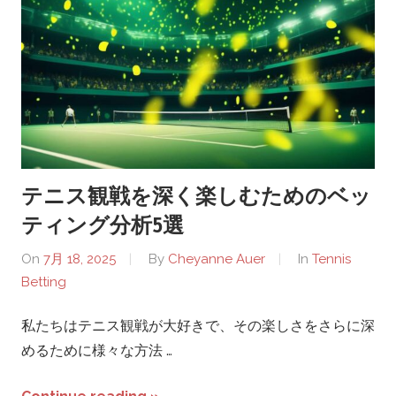
テニス観戦を深く楽しむためのベッ
ティング分析5選
On
7月 18, 2025
By
Cheyanne Auer
In
Tennis
Betting
私たちはテニス観戦が大好きで、その楽しさをさらに深
めるために様々な方法 …