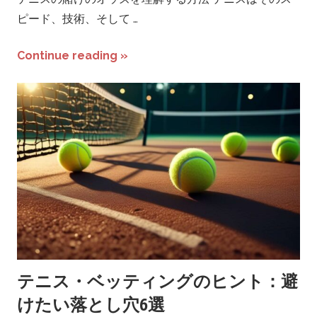
ピード、技術、そして …
Continue reading »
テニス・ベッティングのヒント：避
けたい落とし穴6選