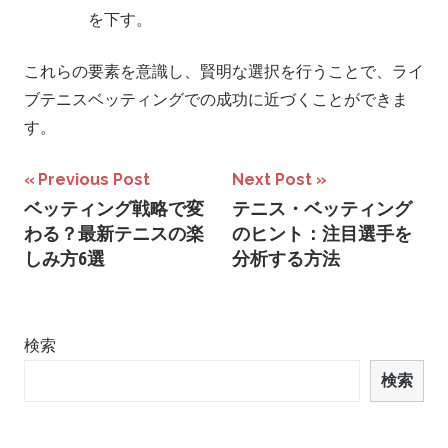
を下す。
これらの要素を意識し、賢明な選択を行うことで、ライ
ブテニスベッティングでの成功に近づくことができま
す。
投
Previous Post
Next Post
ベッティング戦略で変
テニス・ベッティング
稿
わる？最新テニスの楽
のヒント：注目選手を
ナ
しみ方6選
分析する方法
ビ
ゲ
検索
ー
検索
シ
ョ