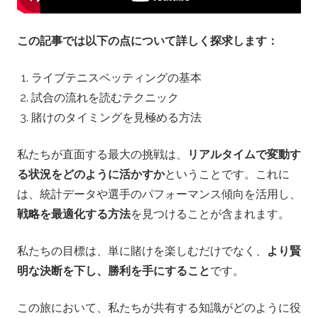
テ
ニ
この記事では以下の点について詳しく探求します：
ス
ライブテニスベッティングの基本
試合の流れを読むテクニック
・
賭けのタイミングを見極める方法
ベ
私たちが直面する最大の挑戦は、
リアルタイムで変動す
る状況をどのように活かすか
ということです。これに
ッ
は、統計データや選手のパフォーマンス傾向を活用し、
テ
戦略を最適化する方法
を見つけることが含まれます。
ィ
私たちの目標は、単に賭けを楽しむだけでなく、
より賢
明な決断を下し、勝利を手にすること
です。
ン
この旅において、私たちが共有する知識がどのように役