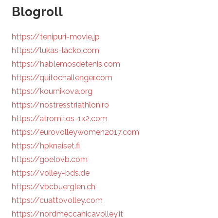
Blogroll
https://tenipuri-movie.jp
https://lukas-lacko.com
https://hablemosdetenis.com
https://quitochallenger.com
https://kournikova.org
https://nostresstriathlon.ro
https://atromitos-1x2.com
https://eurovolleywomen2017.com
https://hpknaiset.fi
https://goelovb.com
https://volley-bds.de
https://vbcbuerglen.ch
https://cuattovolley.com
https://nordmeccanicavolley.it