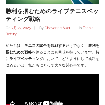
C
勝利を掴むためのライブテニスベッ
o
ティング戦略
u
On
7月 27, 2025
By
Cheyanne Auer
In
Tennis
Betting
r
私たちは、
テニスの試合を観戦する
だけでなく、
勝利を
t
掴むための戦略
を練ることにも興味を持っています。特
.
に
ライブベッティング
において、どのようにして成功を
収めるかは、私たちにとって大きな関心事です。
j
p
–